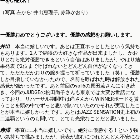
ーをCHECK！
（写真 左から: 井出恵理子, 赤澤かおり）
ー優勝おめでとうございます。優勝の感想をお願いします。
井出
本当に嬉しいです。あとは正直ホッとしたという気持ち
もあります。2人で納得の大好きな作品が出来ましたし、かお
りとなら絶対優勝できるという自信はありましたが、やはり結
果発表で2位まで呼ばれないとどんどん自信がなくなってき
て、ただただかおりの腕を握って祈っていました（笑）。優勝
しか目指していなかったので、名前を呼ばれた時は解放された
感覚が強かったです。あと前回のvol.6の原田薫さんに引き続
き、今回のJUDGEの松田尚子さんも東京では大変お世話にな
っており、リハーサル期間中は尚さんからWINNERボードを貰
うことを頭の中でずっと思い描いていたのでそれが実現したこ
とが本当に嬉しかったです。あとはJAZZ SENSATION史上初の
二連覇というのも聞いて、とても光栄なことだと思いました。
赤澤
率直に…本当に嬉しいです。絶対に優勝する！という強
い気持ちで挑みましたが、発表が進むにつれどんどん不安にな