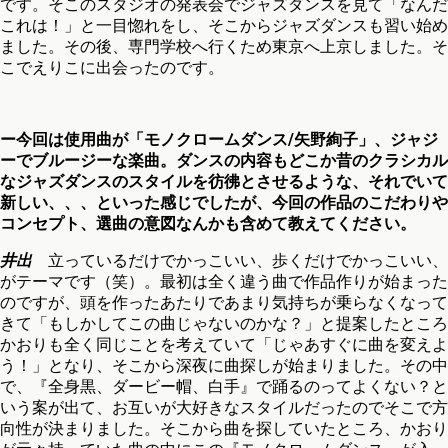
です。そこのスタジオの発表会でジャズダンスを見て「なんだ
これは！」と一目惚れをし、そこからジャズダンスも習い始め
ました。その後、専門学校へ行くため東京へ上京しました。そ
こでえりこに出会ったのです。
ー今回は使用曲が「モノクロームダンス/矢野絢子」、ジャジ
ーでブルージーな楽曲。ダンスの内容もどこか昔のクラシカル
なジャズダンスのスタイルを彷彿とさせるような、それでいて
新しい、、、といった感じでしたが、今回の作品のこだわりや
コンセプト、選曲の意図なんかも含めて教えてください。
井出
立っているだけでかっこいい、歩くだけでかっこいい、
がテーマです（笑）。最初は全く違う曲で作品作りが始まった
のですが、頭を作ったあたりであまり気持ちが乗らなくなって
きて「もしかしてこの曲じゃないのかな？」と提案したところ
かおりも全く同じことを考えていて「じゃあすぐに曲を変えよ
う！」となり、そこから深夜に曲探しが始まりました。その中
で、『全身黒、ダービー帽、白手』で踊るのってよくない？と
いう案が出て、お互いが大好きなスタイルだったのでそこで方
向性が決まりました。そこから曲を探していたところ、かおり