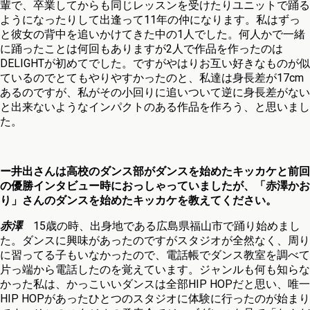
輩で、卒業してからも同じレッスンを受けたりユニットで踊る
ようになったりして出逢って11年の仲になります。私はずっ
と彼女の背中を追いかけてきた中の1人でした。何人かで一緒
に踊ったことは何回もありますが2人で作品を作ったのは
DELIGHTが初めてでした。ですがやはりお互い好きなものが似
ているのでとてもやりやすかったのと、私達は身長差が17cm
あるのですが、私がその小回りに追いついて逆に身長差がない
と出来ないようなインパクトのある作品を作ろう、と思いまし
た。
ー井出さんは高校のダンス部がダンスを始めたキッカケと前回
の優勝インタビュー時におっしゃっていましたが、「赤澤かお
り」さんのダンスを始めたキッカケを教えてください。
赤澤
15歳の時、出身地である広島県福山市で踊り始めまし
た。ダンスに興味があったのですがスタジオが全然なく、周り
に習ってる子もいなかったので、電話帳でダンス教室を調べて
片っ端から電話したのを覚えています。ジャンルも何も知らな
かった私は、かっこいいダンスは全部HIP HOPだと思い、唯一
HIP HOPがあったひとつのスタジオに体験に行ったのが始まり